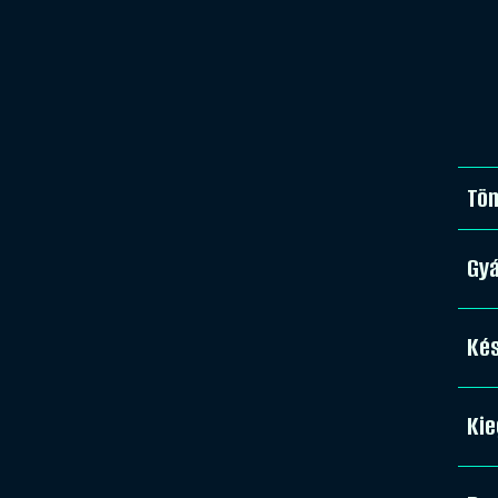
Tö
Gy
Kés
Kie