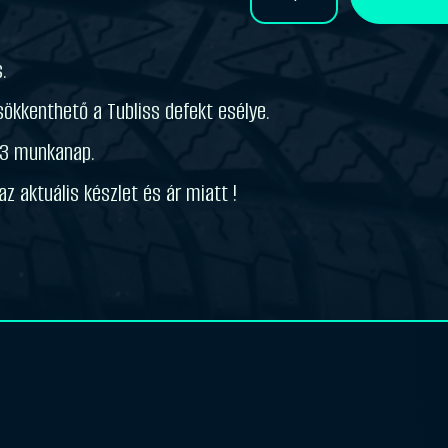
price
price
Blow
Mousse
was:
is:
18"
.
(fél
mousse)
48.500 Ft.
46.000 Ft.
ökkenthető a Tubliss defekt esélye.
mennyiség
-3 munkanap.
z aktuális készlet és ár miatt !