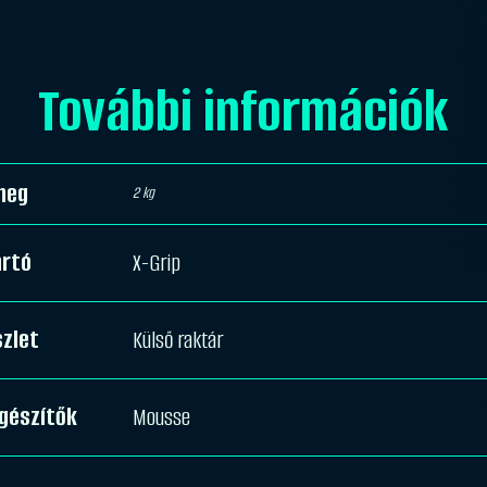
További információk
meg
2 kg
ártó
X-Grip
zlet
Külső raktár
gészítők
Mousse