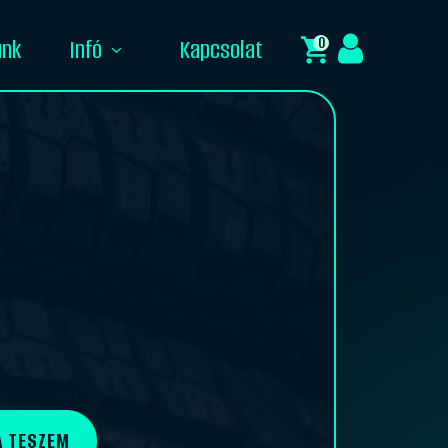
0
unk
Infó
Kapcsolat
 TESZEM