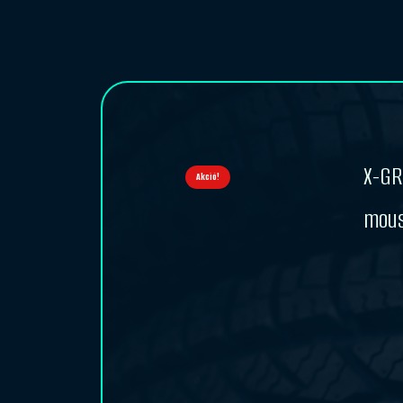
X-GR
Akció!
mou