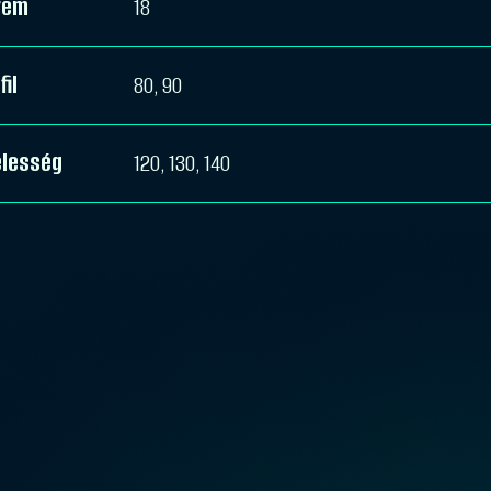
rem
18
fil
80, 90
élesség
120, 130, 140