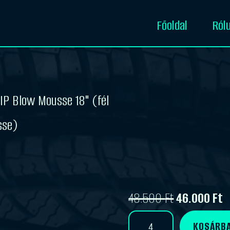
Főoldal
Ról
IP Blow Mousse 18" (fél
sse)
48.500
Ft
46.000
Ft
Original
Current
X-
KOSÁRBA
GRIP