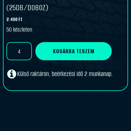
(25DB/DOBOZ)
2.400
Ft
50 készleten
Speedways
KOSÁRBA TESZEM
175/70-
13
TR-
13
Külső raktáron, beérkezési idő 2 munkanap.
TÖMLŐ
(25DB/DOBOZ)
mennyiség