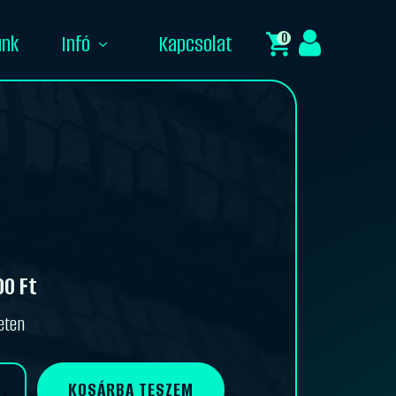
0
unk
Infó
Kapcsolat
00
Ft
eten
KOSÁRBA TESZEM