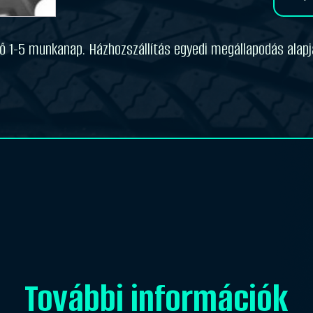
-
20
(405/70
dő 1-5 munkanap. Házhozszállítás egyedi megállapodás alapj
-
20)
IND
88
16PR
[166
A2]
TL
mennyiség
További információk