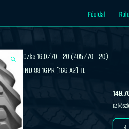
Főoldal
Ról
Ozka 16.0/70 - 20 (405/70 - 20)
IND 88 16PR [166 A2] TL
149.7
12 készl
Ozka
16.0/70