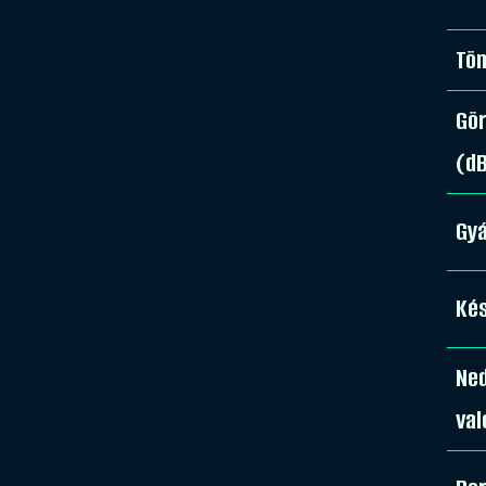
Tö
Gör
(d
Gy
Kés
Ne
val