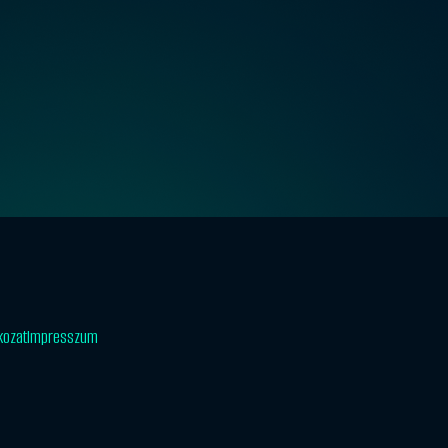
tkozat
Impresszum