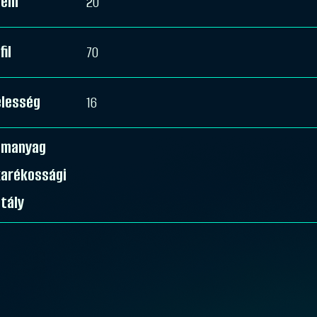
rem
20
fil
70
élesség
16
emanyag
karékossági
tály