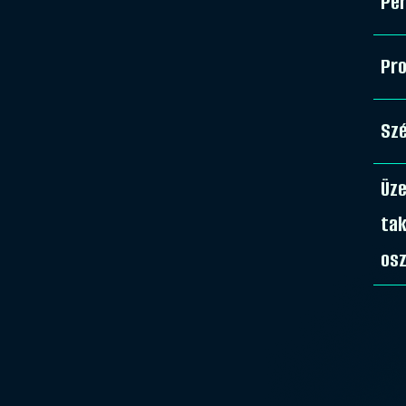
Pe
Pro
Sz
Üz
ta
osz