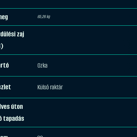
meg
65,26 kg
dülési zaj
B)
ártó
Ozka
zlet
Külső raktár
dves úton
ó tapadás