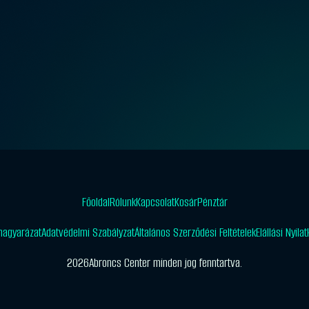
Főoldal
Rólunk
Kapcsolat
Kosár
Pénztár
magyarázat
Adatvédelmi Szabályzat
Általános Szerződési Feltételek
Elállási Nyila
2026
Abroncs Center minden jog fenntartva.