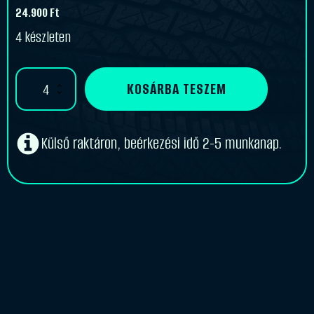
24.900
Ft
4 készleten
Mitas
KOSÁRBA TESZEM
3.25
-
19
E-
Külső raktáron, beérkezési idő 2-5 munkanap.
05
[54
S]
TT
F/R
mennyiség