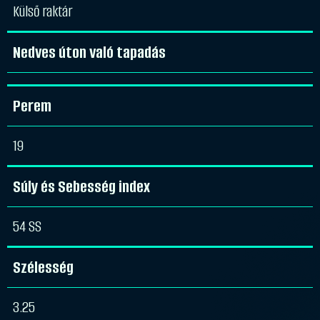
Külső raktár
Nedves úton való tapadás
Perem
19
Súly és Sebesség index
54 SS
Szélesség
3.25