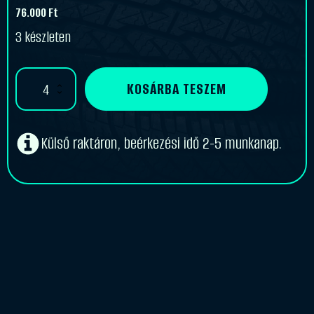
76.000
Ft
3 készleten
Mitas
KOSÁRBA TESZEM
170/80B15
CUSTOM
FORCE
[77]
Külső raktáron, beérkezési idő 2-5 munkanap.
H
TL
mennyiség