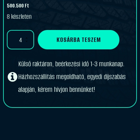
500.500
Ft
8 készleten
Michelin
KOSÁRBA TESZEM
460/70
R24
XMCL
159A8/159B
Külső raktáron, beérkezési idő 1-3 munkanap.
TL
mennyiség
Házhozszállítás megoldható, egyedi díjszabás
alapján, kérem hívjon bennünket!