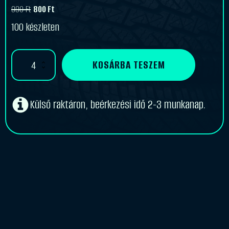
990
Ft
800
Ft
Original
Current
100 készleten
price
price
was:
is:
Központosító
KOSÁRBA TESZEM
990 Ft.
800 Ft.
gyűrű
74,1-
58,1
mennyiség
Külső raktáron, beérkezési idő 2-3 munkanap.