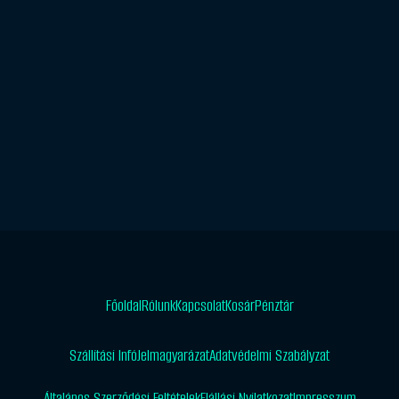
Főoldal
Rólunk
Kapcsolat
Kosár
Pénztár
Szállítási Infó
Jelmagyarázat
Adatvédelmi Szabályzat
Általános Szerződési Feltételek
Elállási Nyilatkozat
Impresszum