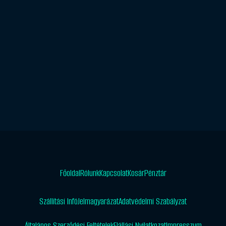
Főoldal
Rólunk
Kapcsolat
Kosár
Pénztár
Szállítási Infó
Jelmagyarázat
Adatvédelmi Szabályzat
Általános Szerződési Feltételek
Elállási Nyilatkozat
Impresszum