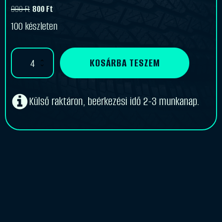
990
Ft
800
Ft
Original
Current
100 készleten
price
price
was:
is:
Központosító
KOSÁRBA TESZEM
990 Ft.
800 Ft.
gyűrű
72,0-
67,1
mennyiség
Külső raktáron, beérkezési idő 2-3 munkanap.