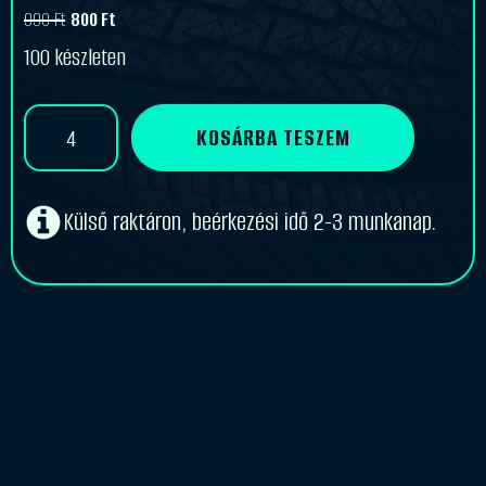
990
Ft
800
Ft
Original
Current
100 készleten
price
price
was:
is:
Központosító
KOSÁRBA TESZEM
990 Ft.
800 Ft.
gyűrű
70,4-
66,1
mennyiség
Külső raktáron, beérkezési idő 2-3 munkanap.