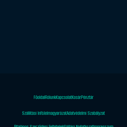
Főoldal
Rólunk
Kapcsolat
Kosár
Pénztár
Szállítási Infó
Jelmagyarázat
Adatvédelmi Szabályzat
Általános Szerződési Feltételek
Elállási Nyilatkozat
Impresszum