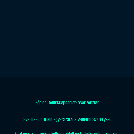
Főoldal
Rólunk
Kapcsolat
Kosár
Pénztár
Szállítási Infó
Jelmagyarázat
Adatvédelmi Szabályzat
Általános Szerződési Feltételek
Elállási Nyilatkozat
Impresszum