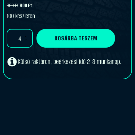
990
Ft
800
Ft
Original
Current
100 készleten
price
price
was:
is:
Központosító
KOSÁRBA TESZEM
990 Ft.
800 Ft.
gyűrű
70,0-
66,6
mennyiség
Külső raktáron, beérkezési idő 2-3 munkanap.