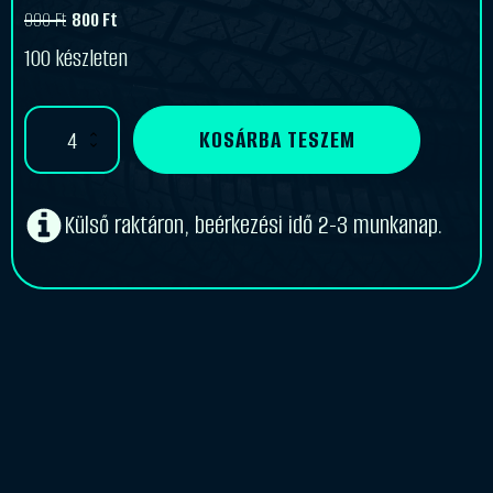
990
Ft
800
Ft
Original
Current
100 készleten
price
price
was:
is:
Központosító
KOSÁRBA TESZEM
990 Ft.
800 Ft.
gyűrű
64,1-
54,1
mennyiség
Külső raktáron, beérkezési idő 2-3 munkanap.