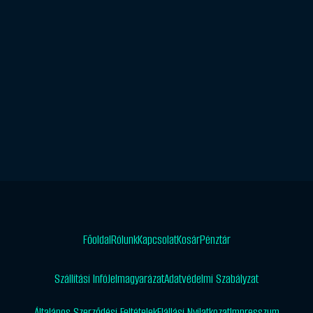
Főoldal
Rólunk
Kapcsolat
Kosár
Pénztár
Szállítási Infó
Jelmagyarázat
Adatvédelmi Szabályzat
Általános Szerződési Feltételek
Elállási Nyilatkozat
Impresszum