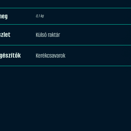
meg
0,1 kg
zlet
Külső raktár
gészítők
Kerékcsavarok