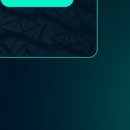
10.9
mennyiség