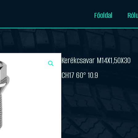
Főoldal
Ról
Kerékcsavar M14X1,50X30
CH17 60° 10.9