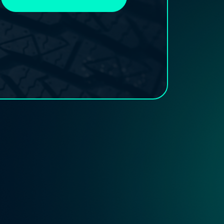
(25/doboz)
(Mg.tömlő)
mennyiség