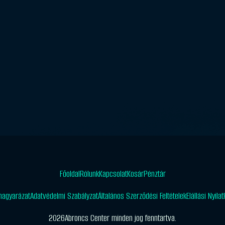
Főoldal
Rólunk
Kapcsolat
Kosár
Pénztár
magyarázat
Adatvédelmi Szabályzat
Általános Szerződési Feltételek
Elállási Nyila
2026
Abroncs Center minden jog fenntartva.