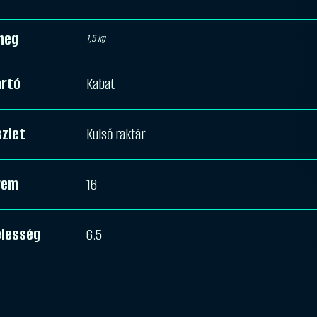
meg
1,5 kg
ártó
Kabat
zlet
Külső raktár
rem
16
élesség
6.5