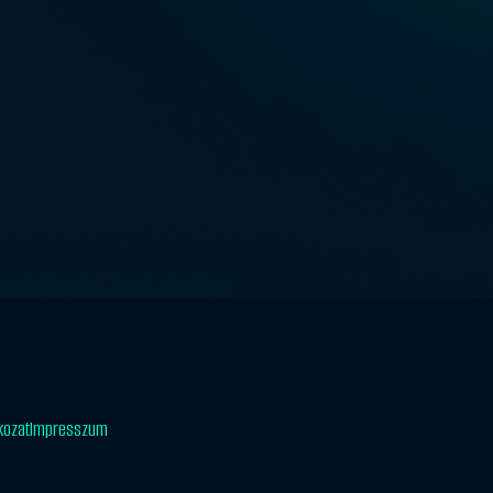
tkozat
Impresszum