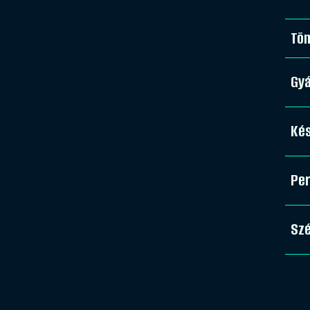
Tö
Gy
Kés
Pe
Sz