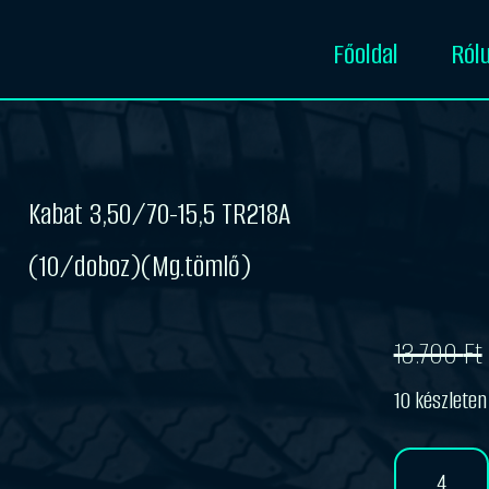
Főoldal
Ról
Kabat 3,50/70-15,5 TR218A
(10/doboz)(Mg.tömlő)
13.700
Ft
Original
Current
10 készleten
price
price
Kabat
was:
is:
3,50/70-