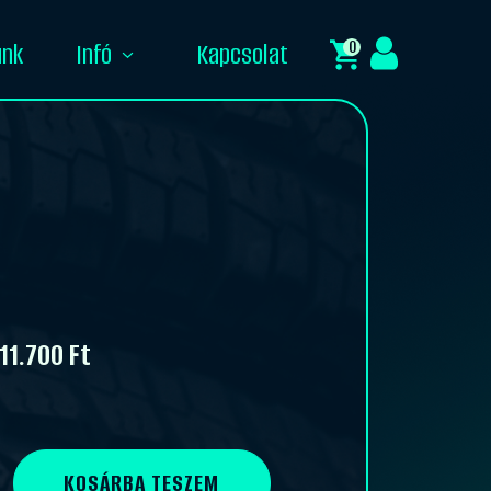
0
unk
Infó
Kapcsolat
11.700
Ft
KOSÁRBA TESZEM