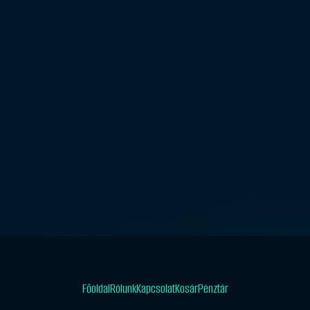
Főoldal
Rólunk
Kapcsolat
Kosár
Pénztár