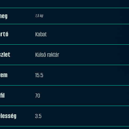
meg
1,5 kg
ártó
Kabat
zlet
Külső raktár
rem
15.5
fil
70
élesség
3.5