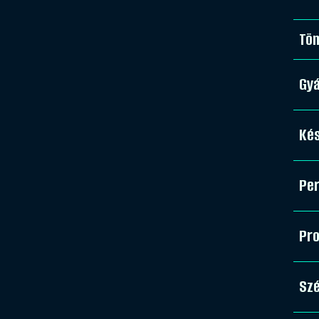
Tö
Gy
Kés
Pe
Pro
Sz