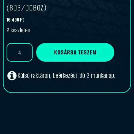
(6DB/DOBOZ)
16.400
Ft
2 készleten
Kabat
KOSÁRBA TESZEM
16/70-
20
V3.06.8
Tömlő
Külső raktáron, beérkezési idő 2 munkanap.
(6DB/DOBOZ)
mennyiség