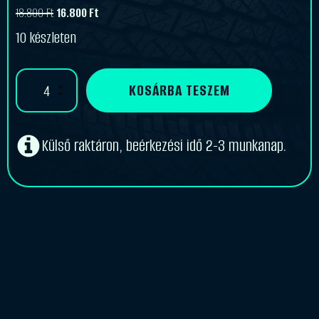
18.800
Ft
16.800
Ft
Original
Current
10 készleten
price
price
was:
is:
Kabat
KOSÁRBA TESZEM
18.800 Ft.
16.800 Ft.
12,4
-32
TR218A
(5/doboz)
Külső raktáron, beérkezési idő 2-3 munkanap.
(Mg.tömlő)
mennyiség