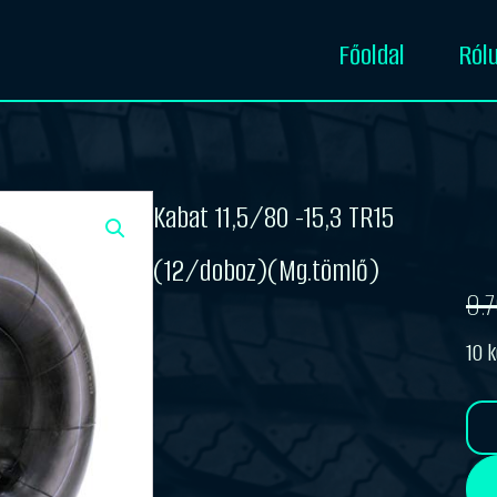
Főoldal
Ról
Kabat 11,5/80 -15,3 TR15
(12/doboz)(Mg.tömlő)
9.
Ori
Cu
10 
pri
pri
Kabat
wa
is:
11,5/80
-15,3
9.7
7.7
TR15