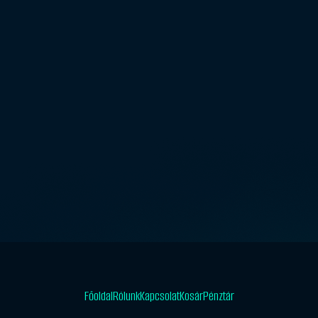
Főoldal
Rólunk
Kapcsolat
Kosár
Pénztár