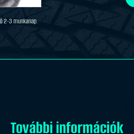
(12/do
(Mg.töm
mennyi
idő 2-3 munkanap.
További információk