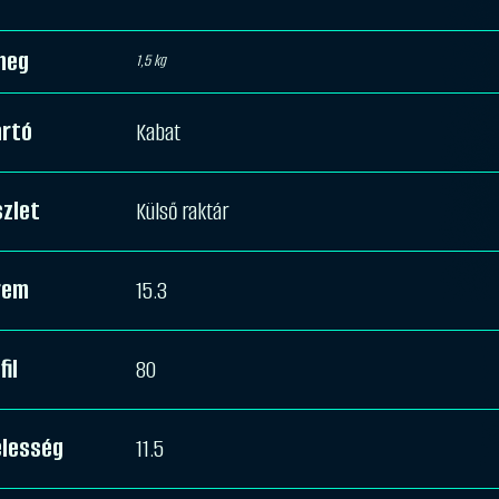
meg
1,5 kg
ártó
Kabat
zlet
Külső raktár
rem
15.3
fil
80
élesség
11.5