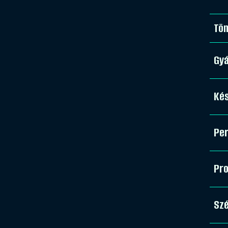
Tö
Gy
Kés
Pe
Pro
Sz