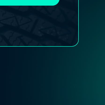
boz)
lő)
ség