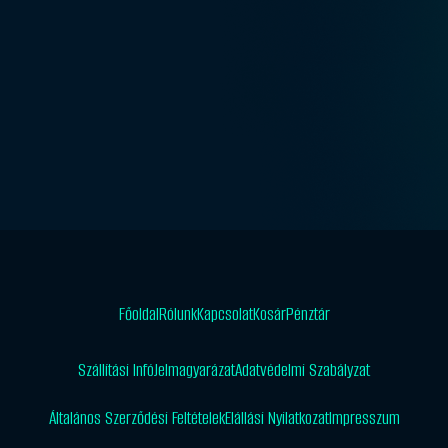
Főoldal
Rólunk
Kapcsolat
Kosár
Pénztár
Szállítási Infó
Jelmagyarázat
Adatvédelmi Szabályzat
Általános Szerződési Feltételek
Elállási Nyilatkozat
Impresszum