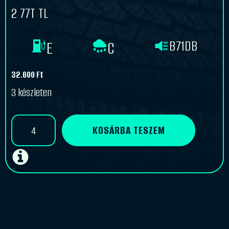
2 77T TL
B71DB
E
C
32.600
Ft
3 készleten
Hankook
KOSÁRBA TESZEM
155/65
R15
W452
Winter
i*cept
RS
2
77T
TL
mennyiség