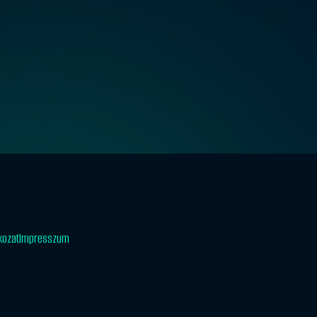
tkozat
Impresszum