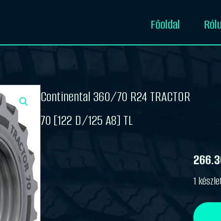
Főoldal
Ról
Continental 360/70 R24 TRACTOR
70 [122 D/125 A8] TL
266.
1 készle
Continental
360/70