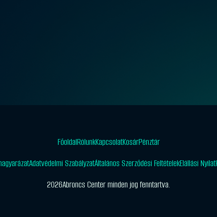
Főoldal
Rólunk
Kapcsolat
Kosár
Pénztár
magyarázat
Adatvédelmi Szabályzat
Általános Szerződési Feltételek
Elállási Nyila
2026
Abroncs Center minden jog fenntartva.