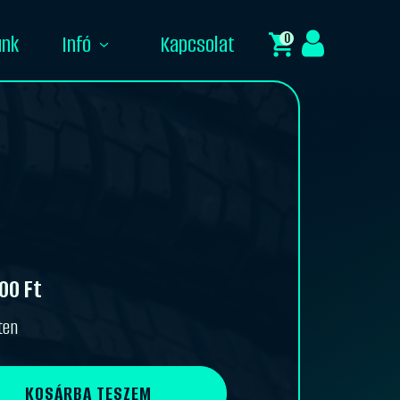
0
unk
Infó
Kapcsolat
300
Ft
ten
KOSÁRBA TESZEM