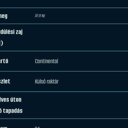
meg
57,6 kg
dülési zaj
B)
ártó
Continental
zlet
Külső raktár
dves úton
ó tapadás