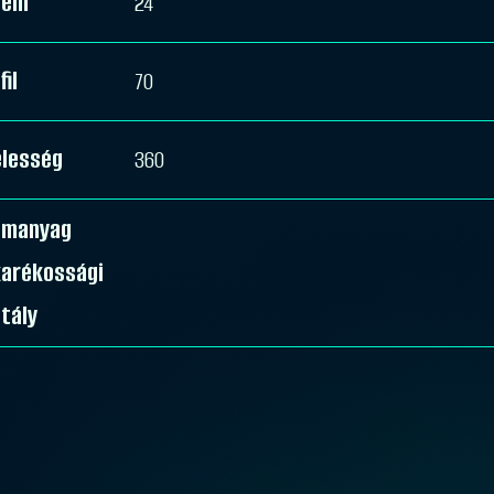
rem
24
fil
70
élesség
360
emanyag
karékossági
tály