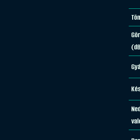
Tö
Gör
(d
Gy
Kés
Ne
val