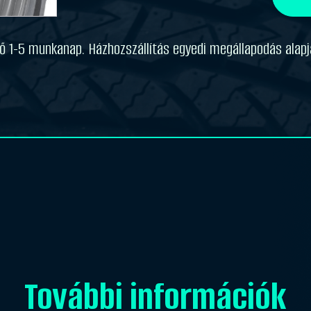
R24
TRACTOR
70
dő 1-5 munkanap. Házhozszállítás egyedi megállapodás alapj
[122
D/125
A8]
TL
mennyiség
További információk