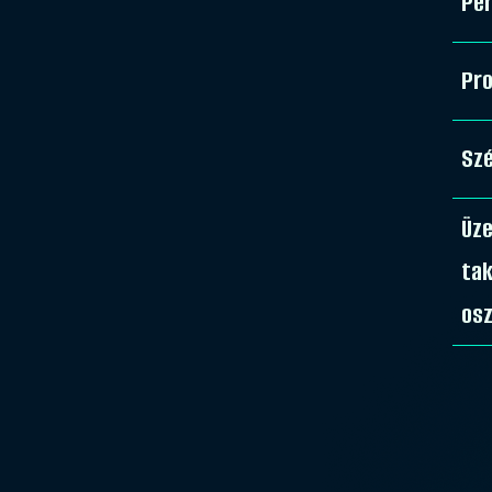
Pe
Pro
Sz
Üz
ta
osz