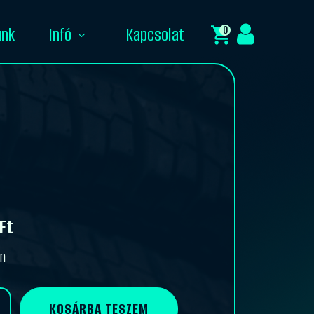
0
unk
Infó
Kapcsolat
Ft
en
KOSÁRBA TESZEM