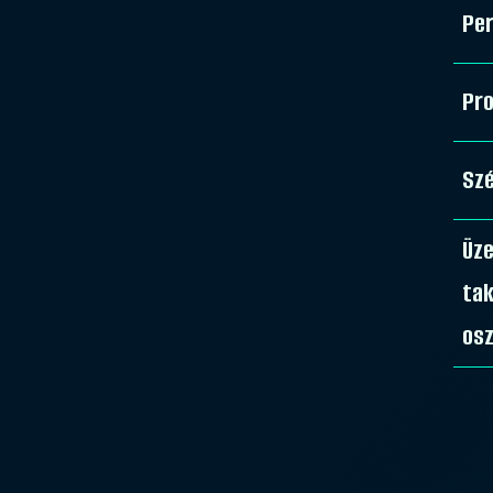
Pe
Pro
Sz
Üz
ta
osz