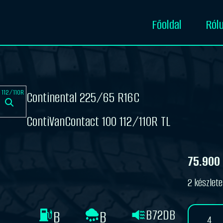
Főoldal
Ról
Continental 225/65 R16C
ContiVanContact 100 112/110R TL
75.900
2 készlet
B72DB
B
B
Continental
225/65