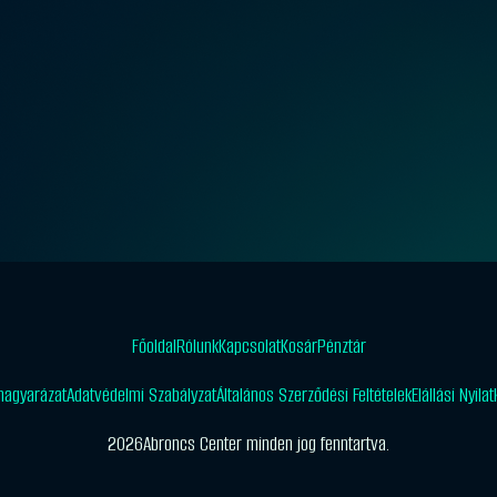
Főoldal
Rólunk
Kapcsolat
Kosár
Pénztár
magyarázat
Adatvédelmi Szabályzat
Általános Szerződési Feltételek
Elállási Nyila
2026
Abroncs Center minden jog fenntartva.