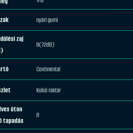
meg
14 kg
szak
nyári gumi
dülési zaj
B(72dB)
B)
ártó
Continental
zlet
Külső raktár
dves úton
B
ó tapadás