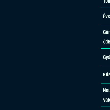
Tö
Év
Gör
(d
Gy
Kés
Ne
val