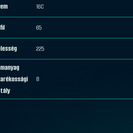
rem
16C
fil
65
élesség
225
emanyag
karékossági
B
tály