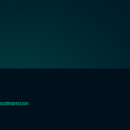
tkozat
Impresszum