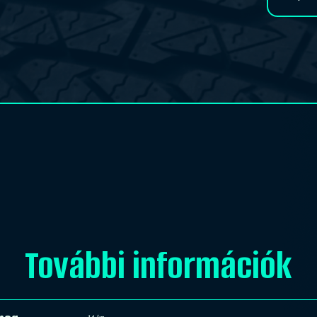
R16C
ContiVanContact
100
112/110R
TL
mennyiség
További információk