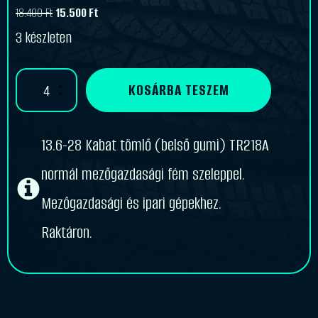
18.400
Ft
15.500
Ft
Original
Current
3 készleten
price
price
was:
is:
13.6-
KOSÁRBA TESZEM
18.400 Ft.
15.500 Ft.
28
Kabat
tömlő
(belső
13.6-28 Kabat tömlő (belső gumi) TR218A
gumi)
mennyiség
normál mezőgazdasági fém szeleppel.
Mezőgazdasági és ipari gépekhez.
Raktáron.