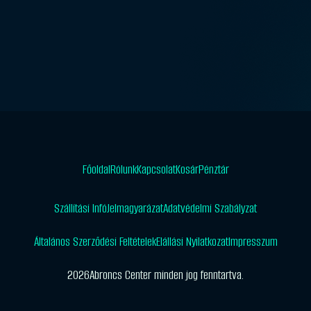
Főoldal
Rólunk
Kapcsolat
Kosár
Pénztár
Szállítási Infó
Jelmagyarázat
Adatvédelmi Szabályzat
Általános Szerződési Feltételek
Elállási Nyilatkozat
Impresszum
2026
Abroncs Center minden jog fenntartva.