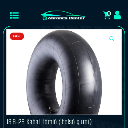
0
Akció!
13.6-28 Kabat tömlő (belső gumi)